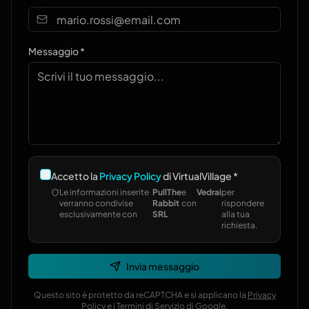
Messaggio *
Accetto la
Privacy Policy
di VirtualVillage *
Le informazioni inserite
PullThe
e
Vedrai
per
verranno condivise
Rabbit
con
rispondere
esclusivamente con
SRL
alla tua
richiesta.
Invia messaggio
Questo sito è protetto da reCAPTCHA e si applicano la
Privacy
Policy
e i
Termini di Servizio
di Google.