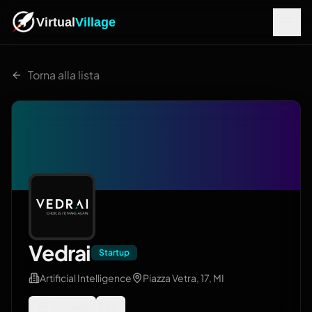
Virtual
Village
Torna alla lista
Vedrai
Startup
Artificial Intelligence
Piazza Vetra, 17, MI
Sito web