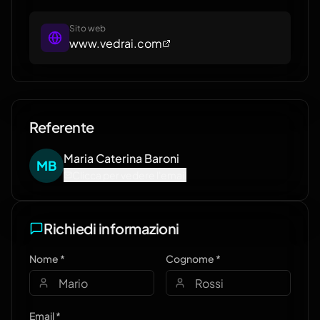
economici e operativi e confrontare alternative
con probabilità di successo e metriche difendibili.
Supporta PMI ed Enterprise in piani di crescita,
Sito web
www.vedrai.com
investimenti, riorganizzazioni, pricing, go-to-
market, supply chain e M&A. Simula. Confronta.
Scegli. https://www.vedrai.com/it/whai
Referente
Maria Caterina
Baroni
M
B
Clicca per vedere l'email
Richiedi informazioni
Nome *
Cognome *
Email *