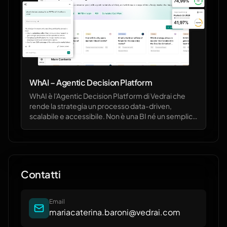
WhAI – Agentic Decision Platform
WhAI è l'Agentic Decision Platform di Vedrai che
rende la strategia un processo data-driven,
scalabile e accessibile. Non è una BI né un semplice
tool analitico: è il sistema operativo per le decisioni
che aiuta manager e imprenditori a modellare
obiettivi, simulare scenari complessi e scegliere
l’alternativa con il miglior equilibrio tra rischio e
ritorno. Grazie alla Decision Process Map (DPM), la
Contatti
mappa causale proprietaria, WhAI collega KPI,
driver operativi, vincoli e dati interni ed esterni per
mostrare in pochi secondi l’impatto di ogni scelta.
Email
WhAI permette di simulare scenari “what if”, capire
mariacaterina.baroni@vedrai.com
le relazioni causa-effetto, quantificare impatti