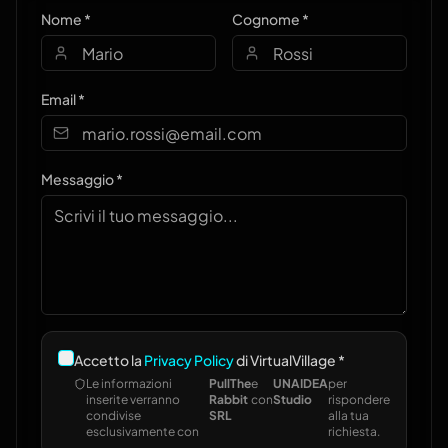
Nome *
Cognome *
Email *
Messaggio *
Accetto la
Privacy Policy
di VirtualVillage *
Le informazioni
PullThe
e
UNAIDEA
per
inserite verranno
Rabbit
con
Studio
rispondere
condivise
SRL
alla tua
esclusivamente con
richiesta.