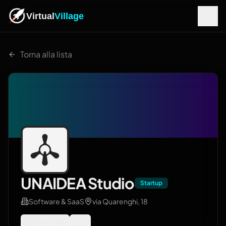
Virtual
Village
Torna alla lista
UNAIDEA Studio
Startup
Software & SaaS
via Quarenghi, 18
Sito web