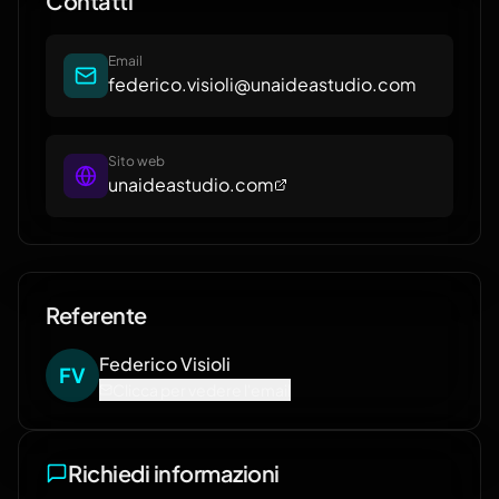
Contatti
Email
federico.visioli@unaideastudio.com
Sito web
unaideastudio.com
Referente
Federico
Visioli
F
V
Clicca per vedere l'email
Richiedi informazioni