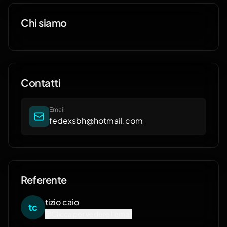
Chi siamo
Contatti
Email
fedexsbh@hotmail.com
Referente
tizio
caio
t
c
Clicca per vedere l'email