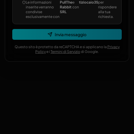
Le informazioni
PullThe
e
tiziocaio35
per
inserite verranno
Rabbit
con
rispondere
condivise
SRL
alla tua
esclusivamente con
richiesta.
Invia messaggio
Questo sito è protetto da reCAPTCHA e si applicano la
Privacy
Policy
e i
Termini di Servizio
di Google.