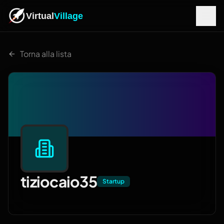
Virtual
Village
Torna alla lista
tiziocaio35
Startup