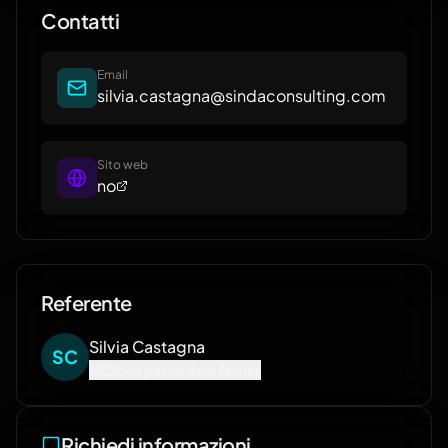
Contatti
Email
silvia.castagna@sindaconsulting.com
Sito web
no
Referente
Silvia
Castagna
S
C
Clicca per vedere l'email
Richiedi informazioni