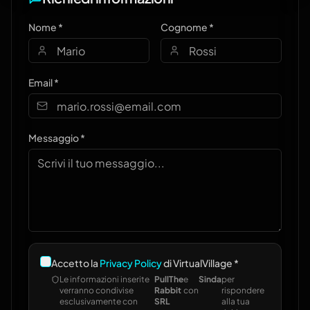
Nome *
Cognome *
Email *
Messaggio *
Accetto la
Privacy Policy
di VirtualVillage *
Le informazioni inserite
PullThe
e
Sinda
per
verranno condivise
Rabbit
con
rispondere
esclusivamente con
SRL
alla tua