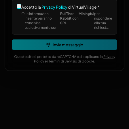
Accetto la
Privacy Policy
di VirtualVillage *
Le informazioni
PullThe
e
Miningful
per
inserite verranno
Rabbit
con
rispondere
condivise
SRL
alla tua
esclusivamente con
richiesta.
Invia messaggio
Questo sito è protetto da reCAPTCHA e si applicano la
Privacy
Policy
e i
Termini di Servizio
di Google.