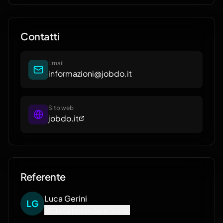
Contatti
Email
informazioni@jobdo.it
Sito web
jobdo.it
Referente
Luca
Gerini
L
G
Clicca per vedere l'email