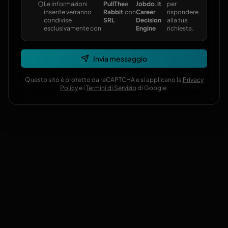
Le informazioni
PullThe
e
Jobdo.it
per
inserite verranno
Rabbit
con
Career
rispondere
condivise
SRL
Decision
alla tua
esclusivamente con
Engine
richiesta.
Invia messaggio
Questo sito è protetto da reCAPTCHA e si applicano la
Privacy
Policy
e i
Termini di Servizio
di Google.