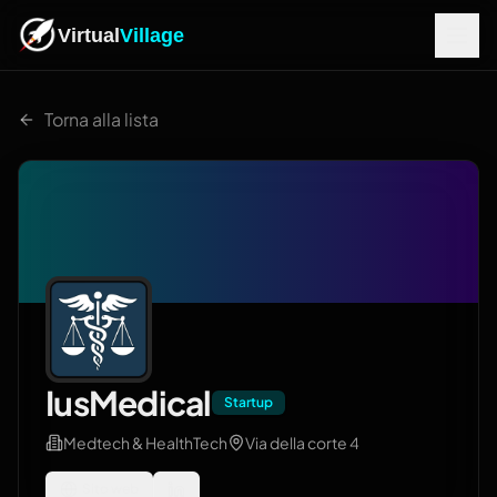
Virtual
Village
Torna alla lista
IusMedical
Startup
Medtech & HealthTech
Via della corte 4
Sito web