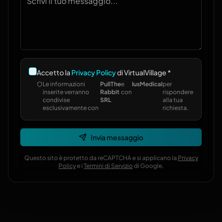
Accetto la
Privacy Policy
di VirtualVillage *
Le informazioni
PullThe
e
IusMedical
per
inserite verranno
Rabbit
con
rispondere
condivise
SRL
alla tua
esclusivamente con
richiesta.
Invia messaggio
Questo sito è protetto da reCAPTCHA e si applicano la
Privacy
Policy
e i
Termini di Servizio
di Google.