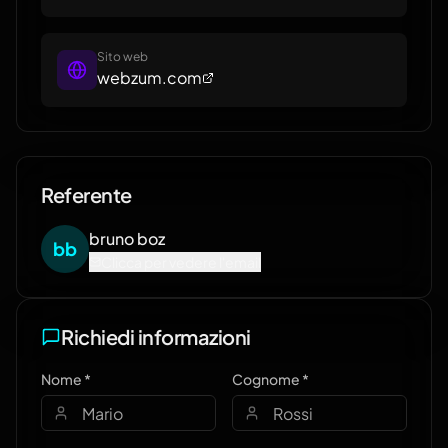
Sito web
webzum.com
Referente
bruno
boz
b
b
Clicca per vedere l'email
Richiedi informazioni
Nome *
Cognome *