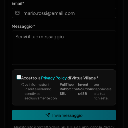
Email *
Messaggio *
Accetto la
Privacy Policy
di VirtualVillage *
Le informazioni
PullThe
e
Invent
per
inserite verranno
Rabbit
con
Solutions
rispondere
condivise
SRL
srl SB
alla tua
esclusivamente con
richiesta.
Invia messaggio
Questo sito è protetto da reCAPTCHA e si applicano la
Privacy