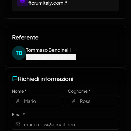
florumitaly.com
Referente
Tommaso
Bendinelli
T
B
Clicca per vedere l'email
Richiedi informazioni
Nome *
Cognome *
Email *