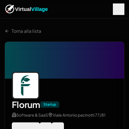
Virtual
Village
Torna alla lista
Florum
Startup
Software & SaaS
Viale Antonio pacinotti 77/81
Sito web