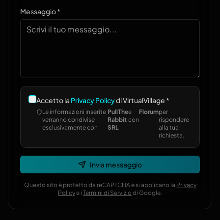
Messaggio *
Accetto la
Privacy Policy
di VirtualVillage *
Le informazioni inserite
PullThe
e
Florum
per
verranno condivise
Rabbit
con
rispondere
esclusivamente con
SRL
alla tua
richiesta.
Invia messaggio
Questo sito è protetto da reCAPTCHA e si applicano la
Privacy
Policy
e i
Termini di Servizio
di Google.