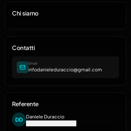
Chi siamo
Contatti
Email
infodanieleduraccio@gmail.com
Referente
Daniele
Duraccio
D
D
Clicca per vedere l'email