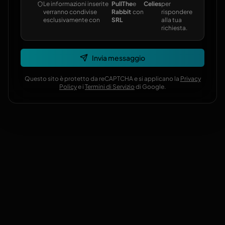
Le informazioni inserite
PullThe
e
Celies
per
verranno condivise
Rabbit
con
rispondere
esclusivamente con
SRL
alla tua
richiesta.
Invia messaggio
Questo sito è protetto da reCAPTCHA e si applicano la
Privacy
Policy
e i
Termini di Servizio
di Google.