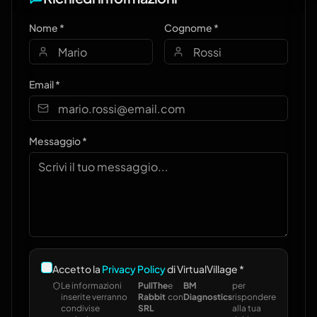
Nome *
Cognome *
Email *
Messaggio *
Accetto la
Privacy Policy
di VirtualVillage *
Le informazioni
PullThe
e
BM
per
inserite verranno
Rabbit
con
Diagnostics
rispondere
condivise
SRL
alla tua