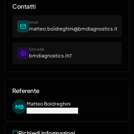
Contatti
Email
matteo.boldreghini@bmdiagnostics.it
Sito web
bmdiagnostics.it
Referente
Matteo
Boldreghini
M
B
Clicca per vedere l'email
Richiedi informazioni