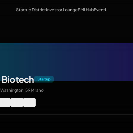
Startup District
Investor Lounge
PMI Hub
Eventi
 Biotech
Startup
a Washington, 59 Milano