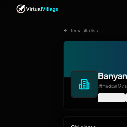
Virtual
Village
Torna alla lista
Banyan
Medical
vi
Sito web