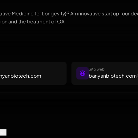
tive Medicine for Longevity An innovative start up foun
tion and the treatment of OA
Sito web
anyanbiotech.com
banyanbiotech.com
mail