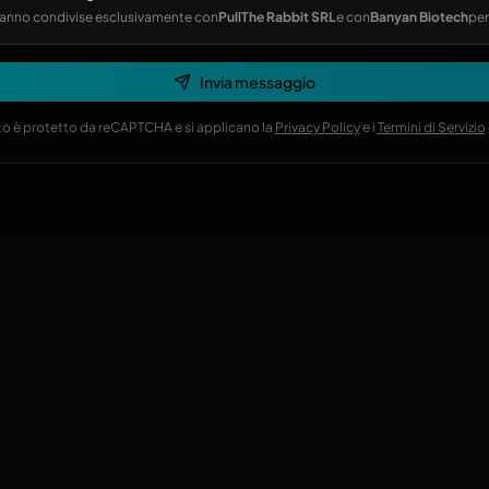
erranno condivise esclusivamente con
PullThe Rabbit SRL
e con
Banyan Biotech
per
Invia messaggio
o è protetto da reCAPTCHA e si applicano la
Privacy Policy
e i
Termini di Servizio