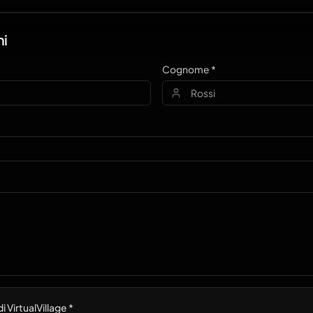
ni
Cognome *
i VirtualVillage *