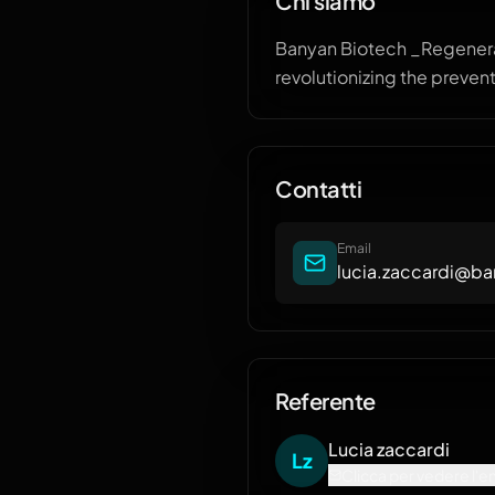
Chi siamo
Banyan Biotech _Regenera
revolutionizing the preven
Contatti
Email
lucia.zaccardi@b
Referente
Lucia
zaccardi
L
z
Clicca per vedere l'e