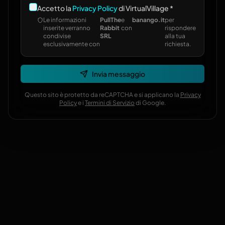
Accetto la
Privacy Policy
di VirtualVillage *
Le informazioni
PullThe
e
banango.it
per
inserite verranno
Rabbit
con
rispondere
condivise
SRL
alla tua
esclusivamente con
richiesta.
Invia messaggio
Questo sito è protetto da reCAPTCHA e si applicano la
Privacy
Policy
e i
Termini di Servizio
di Google.