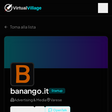
Virtual
Village
Torna alla lista
banango.it
Startup
Advertising & Media
Varese
Sito web
OpenTalk