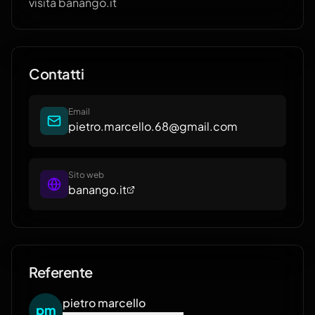
visita banango.it
Contatti
Email
pietro.marcello.68@gmail.com
Sito web
banango.it
Referente
pietro
marcello
p
m