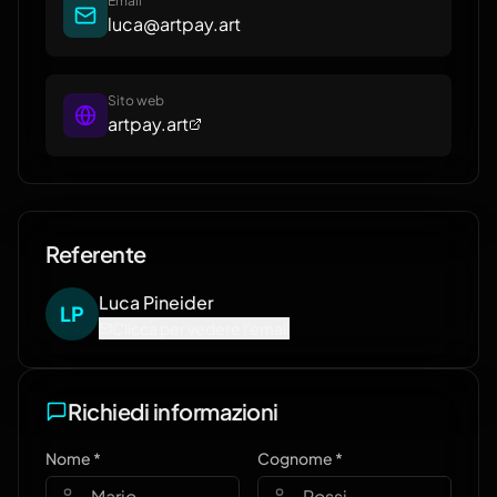
Email
luca@artpay.art
Sito web
artpay.art
Referente
Luca
Pineider
L
P
Clicca per vedere l'email
Richiedi informazioni
Nome *
Cognome *