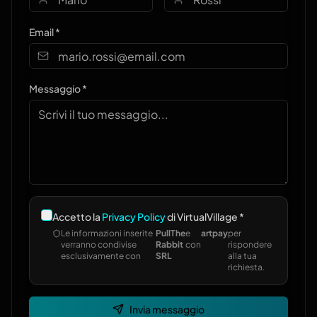
Email *
Messaggio *
Accetto la
Privacy Policy
di VirtualVillage *
Le informazioni inserite
PullThe
e
artpay
per
verranno condivise
Rabbit
con
rispondere
esclusivamente con
SRL
alla tua
richiesta.
Invia messaggio