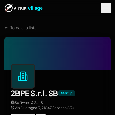
Virtual
Village
Torna alla lista
2BPE S.r.l. SB
Startup
Software & SaaS
Via Guaragna 3, 21047 Saronno (VA)