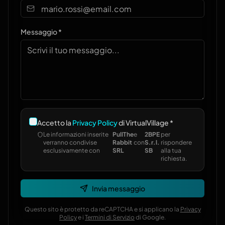
Messaggio *
Accetto la
Privacy Policy
di VirtualVillage *
Le informazioni inserite
PullThe
e
2BPE
per
verranno condivise
Rabbit
con
S.r.l.
rispondere
esclusivamente con
SRL
SB
alla tua
richiesta.
Invia messaggio
Questo sito è protetto da reCAPTCHA e si applicano la
Privacy
Policy
e i
Termini di Servizio
di Google.