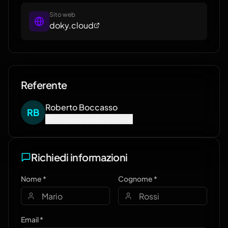
Sito web
doky.cloud
Referente
Roberto
Boccasso
R
B
Clicca per vedere l'email
Richiedi informazioni
Nome *
Cognome *
Email *