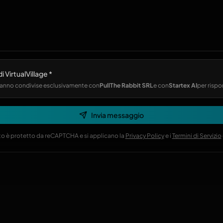
i VirtualVillage *
erranno condivise esclusivamente con
PullThe Rabbit SRL
e con
Startex AI
per rispo
Invia messaggio
o è protetto da reCAPTCHA e si applicano la
Privacy Policy
e i
Termini di Servizio