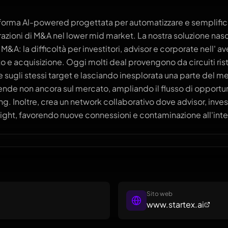
taforma AI-powered progettata per automatizzare e semplifica
razioni di M&A nel lower mid market. La nostra soluzione nas
M&A: la difficoltà per investitori, advisor e corporate nell' 
 e acquisizione. Oggi molti deal provengono da circuiti ristr
ugli stessi target e lasciando inesplorata una parte del mer
nde non ancora sul mercato, ampliando il flusso di opportu
ing. Inoltre, crea un network collaborativo dove advisor, inves
ight, favorendo nuove connessioni e contaminazione all'int
Sito web
www.startex.ai