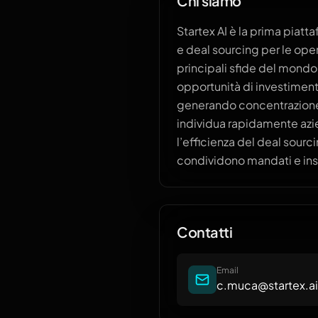
Chi siamo
Startex AI è la prima piat
e deal sourcing per le ope
principali sfide del mondo 
opportunità di investimento
generando concentrazione s
individua rapidamente azie
l’efficienza del deal sourc
condividono mandati e ins
Contatti
Email
c.muca@startex.ai