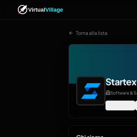
Virtual
Village
Torna alla lista
Startex
Software & 
Sito web