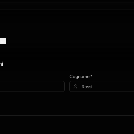
mail
ni
Cognome *