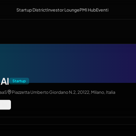
Startup District
Investor Lounge
PMI Hub
Eventi
 AI
Startup
SaaS
Piazzetta Umberto Giordano N.2, 20122, Milano, Italia