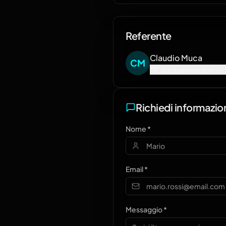
Referente
Claudio
Muca
C
M
Clicca per vedere l'e
Richiedi informazio
Nome *
Email *
Messaggio *