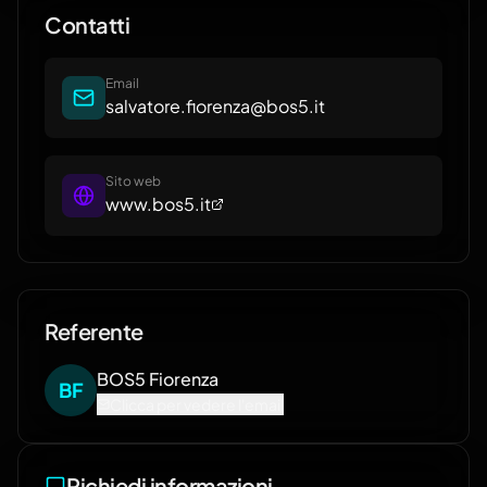
e buyer. 🥽 Augmented Reality (AR): visualizzazione
Contatti
3D di prodotti e macchinari, dimostrazioni
immersive e tutorial interattivi per clienti
internazionali. 🌐 Metaverse & Virtual Stands:
Email
creazione di showroom e stand virtuali per
salvatore.fiorenza@bos5.it
promuovere il Made in Italy e facilitare incontri
commerciali a distanza. 📊 Digital Export Platform &
Marketplace: ecosistema digitale B2B che integra
matching tra domanda e offerta, gestione dei
Sito web
www.bos5.it
processi di internazionalizzazione e servizi operativi
per l'export.
Referente
BOS5
Fiorenza
B
F
Clicca per vedere l'email
Richiedi informazioni