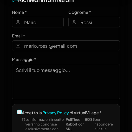
Nome *
Cognome *
Email *
Messaggio *
Accetto la
Privacy Policy
di VirtualVillage *
Le informazioni inserite
PullThe
e
BOS5
per
verranno condivise
Rabbit
con
rispondere
esclusivamente con
SRL
alla tua