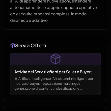
all'AI di apprendere nuove azioni, estendere
autonomamente le proprie capacità operative
ed eseguire processi complessi in modo
dinamico e adattivo.
Servizi Offerti
Attività dei Servizi offerti per Seller e Buyer;
🤖 Artificial Intelligence (AI): sistemi intelligenti per
ricerca di buyer, negoziazione multilingue,
generazione di contenuti, classificazione
documentale e automazione dei processi di
export. 🔗 Blockchain: certificazione dei documenti
commerciali, smart contract, tracciabilità delle
transazioni e garanzia dell'integrità dei dati tra seller