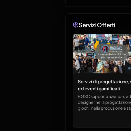
Servizi Offerti
Servizi di progettazione
ed eventi gamificati
BGSC supporta aziende, edi
designer nella progettazion
giochi, nella produzione e s
materiali tabletop e
nell’organizzazione di event
esperienze gamificate dal v