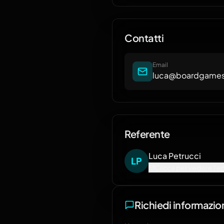
community, fiere e contesti
aziendali.
Contatti
Email
luca@boardgameso
Referente
Luca
Petrucci
L
P
Clicca per vedere l'e
Richiedi informazio