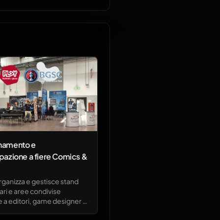
namento e
pazione a fiere Comics &
ganizza e gestisce stand
ari e aree condivise
 a editori, game designer e
del settore tabletop