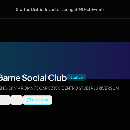
Startup District
Investor Lounge
PMI Hub
Eventi
Game Social Club
Startup
ENA (SI) VIA ROMA 75 CAP 53100 CENTRO STUDI PLURIVERSUM
OpenTalk