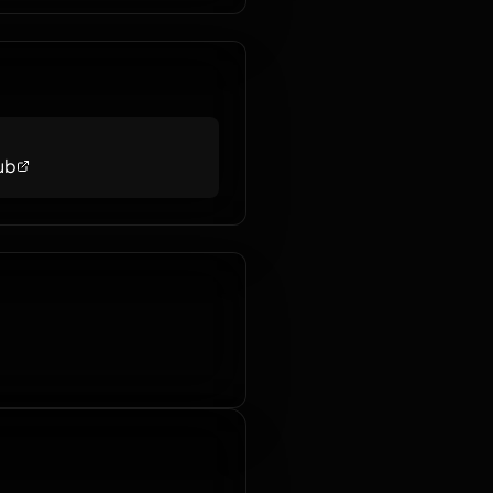
rno di fiere comics & games,
ando networking, demo,
e attività promozionali.
ub