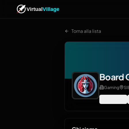
Virtual
Village
Torna alla lista
Board 
Gaming
SI
Sito web