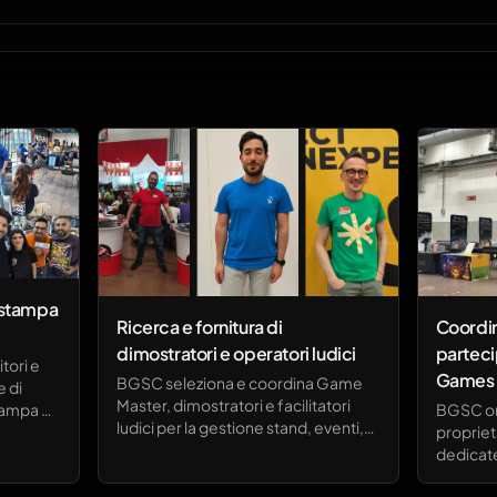
, stampa
Ricerca e fornitura di
Coordi
dimostratori e operatori ludici
parteci
tori e
Games
BGSC seleziona e coordina Game
e di
Master, dimostratori e facilitatori
tampa di
BGSC or
ludici per la gestione stand, eventi,
propriet
attività promozionali, formazione
i ed
dedicate
aziendale e team building basati sul
ivo per
partner 
gioco da tavolo e sulla gamification.