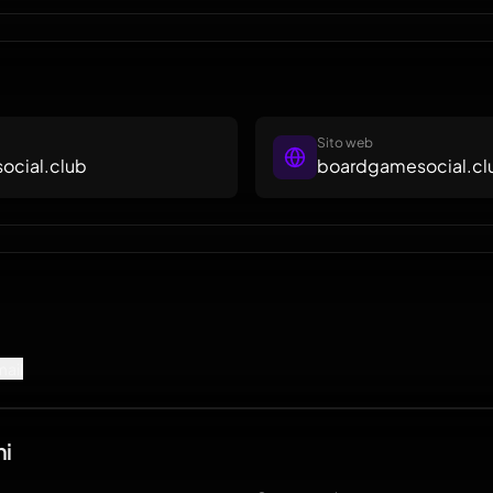
all’inte
support
vendita 
Sito web
cial.club
boardgamesocial.cl
mail
ni