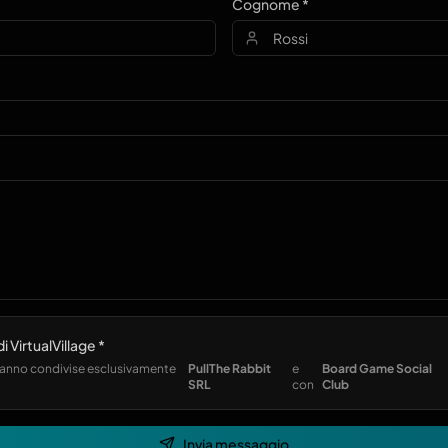
Cognome *
i VirtualVillage *
rranno condivise esclusivamente
PullThe Rabbit
e
Board Game Social
SRL
con
Club
Invia messaggio