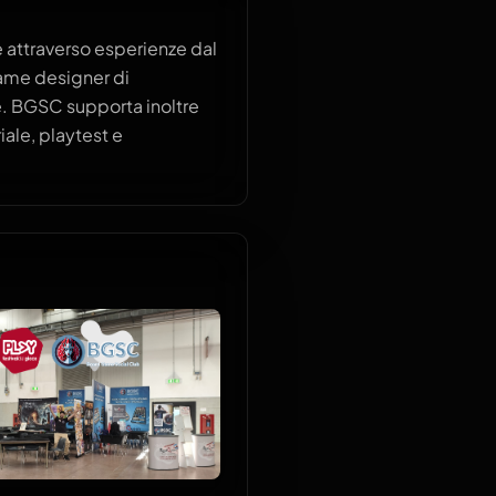
attraverso esperienze dal
game designer di
ve. BGSC supporta inoltre
iale, playtest e