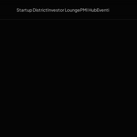
Startup District
Investor Lounge
PMI Hub
Eventi