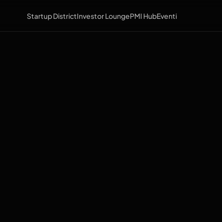
Startup District
Investor Lounge
PMI Hub
Eventi