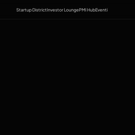
Startup District
Investor Lounge
PMI Hub
Eventi