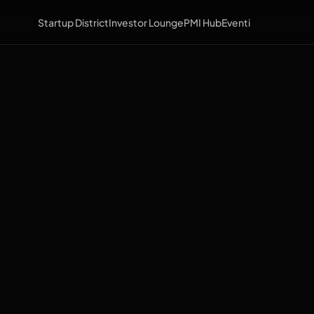
Startup District
Investor Lounge
PMI Hub
Eventi