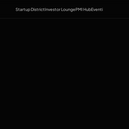
Startup District
Investor Lounge
PMI Hub
Eventi