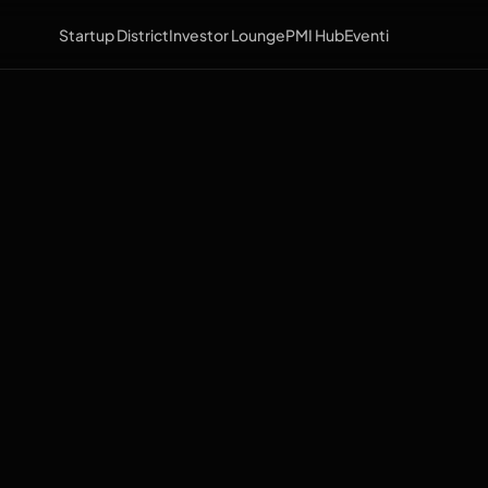
Startup District
Investor Lounge
PMI Hub
Eventi