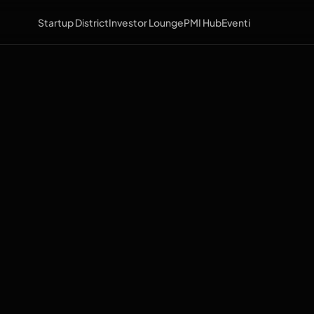
Startup District
Investor Lounge
PMI Hub
Eventi