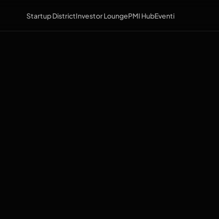
Startup District
Investor Lounge
PMI Hub
Eventi