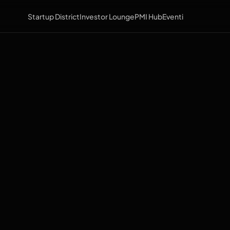
Startup District
Investor Lounge
PMI Hub
Eventi