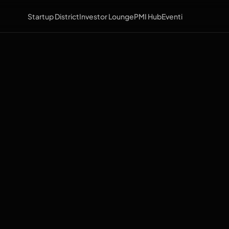
Startup District
Investor Lounge
PMI Hub
Eventi