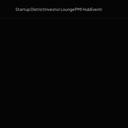
Startup District
Investor Lounge
PMI Hub
Eventi