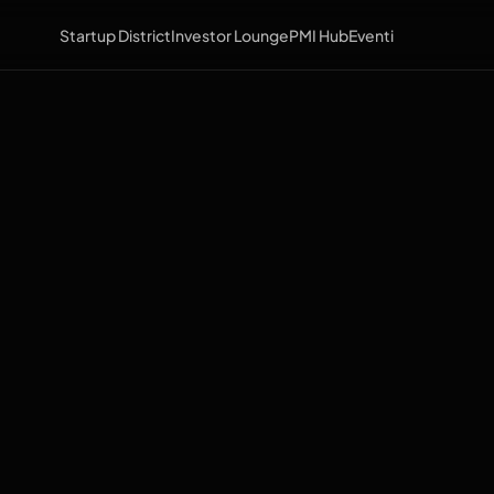
Startup District
Investor Lounge
PMI Hub
Eventi