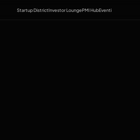
Startup District
Investor Lounge
PMI Hub
Eventi