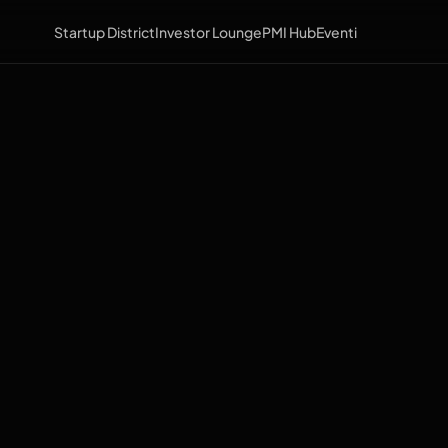
Startup District
Investor Lounge
PMI Hub
Eventi