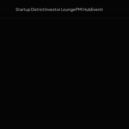
Startup District
Investor Lounge
PMI Hub
Eventi