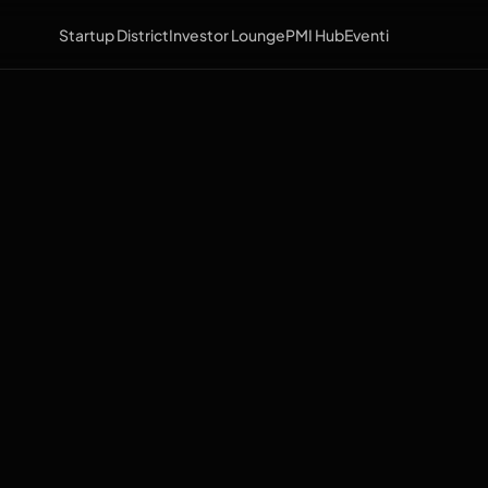
Startup District
Investor Lounge
PMI Hub
Eventi