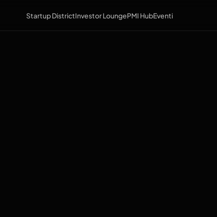
Startup District
Investor Lounge
PMI Hub
Eventi