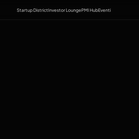
Startup District
Investor Lounge
PMI Hub
Eventi