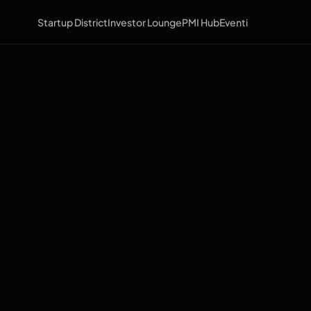
Startup District
Investor Lounge
PMI Hub
Eventi