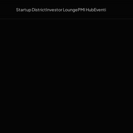
Startup District
Investor Lounge
PMI Hub
Eventi