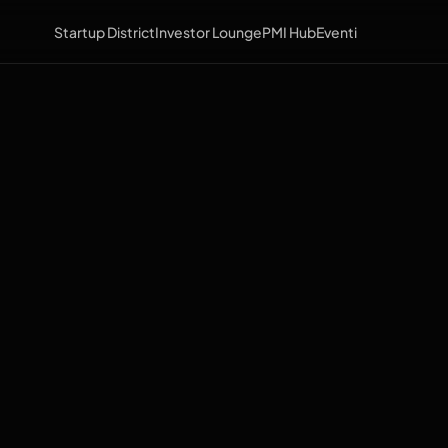
Startup District
Investor Lounge
PMI Hub
Eventi