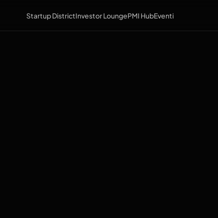
Startup District
Investor Lounge
PMI Hub
Eventi