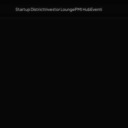
Startup District
Investor Lounge
PMI Hub
Eventi