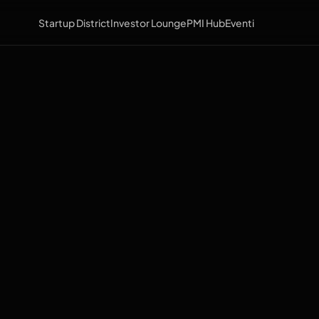
Startup District
Investor Lounge
PMI Hub
Eventi