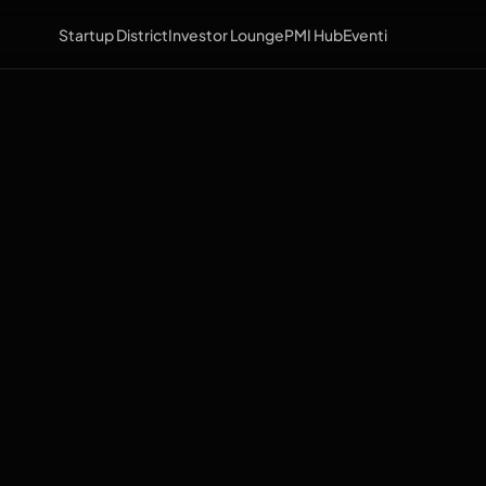
Startup District
Investor Lounge
PMI Hub
Eventi